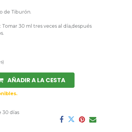
go de Tiburón.
: Tomar 30 ml tres veces al día,después
s.
es
)
AÑADIR A LA CESTA
nibles.
 30 días