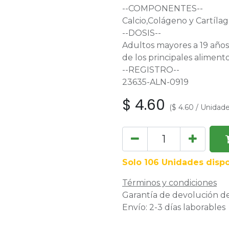
--COMPONENTES--
Calcio,Colágeno y Cartíla
--DOSIS--
Adultos mayores a 19 años
de los principales alimento
--REGISTRO--
23635-ALN-0919
$
4.60
(
$
4.60
/
Unidad
Solo 106 Unidades dispo
Términos y condiciones
Garantía de devolución de
Envío: 2-3 días laborables