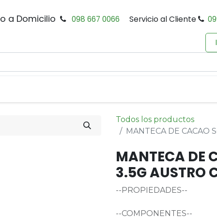
io a Domicilio
098 667 0066
Servicio al Cliente
09
0
Inicio
Tienda
Productos
Política de Privacidad
Todos los productos
MANTECA DE CACAO S
MANTECA DE C
3.5G AUSTRO
--PROPIEDADES--
--COMPONENTES--