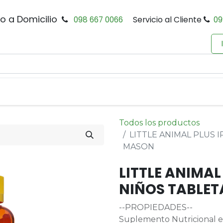
io a Domicilio
098 667 0066
Servicio al Cliente
09
0
Inicio
Tienda
Productos
Política de Privacidad
Todos los productos
LITTLE ANIMAL PLUS I
MASON
LITTLE ANIMAL
NIÑOS TABLET
--PROPIEDADES--
Suplemento Nutricional en