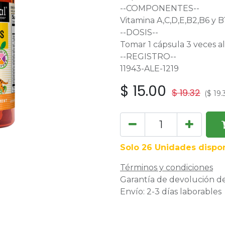
--COMPONENTES--
Vitamina A,C,D,E,B2,B6 y B
--DOSIS--
Tomar 1 cápsula 3 veces al
--REGISTRO--
11943-ALE-1219
$
15.00
$
19.32
(
$
19.
Solo 26 Unidades dispon
Términos y condiciones
Garantía de devolución de
Envío: 2-3 días laborables