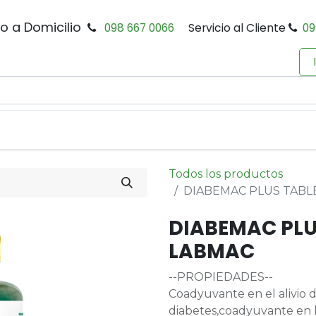
io a Domicilio
098 667 0066
Servicio al Cliente
09
0
Inicio
Tienda
Productos
Política de Privacidad
Todos los productos
DIABEMAC PLUS TABLE
DIABEMAC PLU
LABMAC
--PROPIEDADES--
Coadyuvante en el alivio d
diabetes,coadyuvante en l