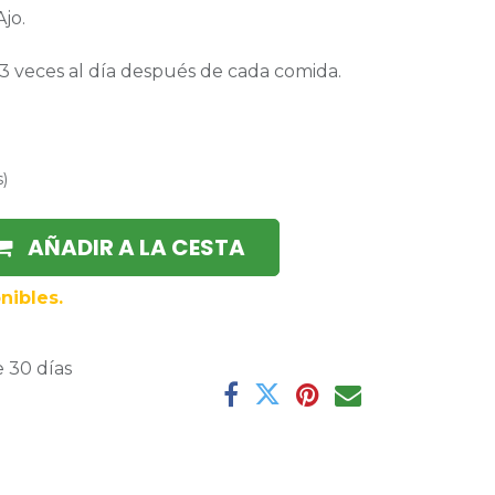
jo.
,3 veces al día después de cada comida.
s
)
AÑADIR A LA CESTA
nibles.
 30 días