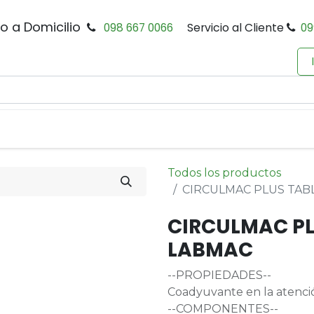
io a Domicilio
098 667 0066
Servicio al Cliente
09
0
Inicio
Tienda
Productos
Política de Privacidad
Todos los productos
CIRCULMAC PLUS TABL
CIRCULMAC PL
LABMAC
--PROPIEDADES--
Coadyuvante en la atención
--COMPONENTES--