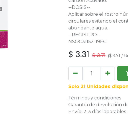
Carbón Activado.
--DOSIS--
Aplicar sobre el rostro 
circulares evitando el co
abundante agua.
--REGISTRO--
NSOC31152-19EC
$
3.31
$
3.71
(
$
3.71
/
U
Solo 21 Unidades dispon
Términos y condiciones
Garantía de devolución de
Envío: 2-3 días laborables