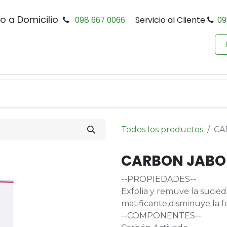
io a Domicilio
098 667 0066
Servicio al Cliente
09
0
Inicio
Tienda
Productos
Política de Privacidad
Todos los productos
CA
CARBON JABON
--PROPIEDADES--
Exfolia y remuve la sucie
matificante,disminuye la 
--COMPONENTES--