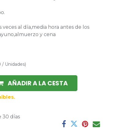
o.
s veces al día,media hora antes de los
sayuno,almuerzo y cena
0
/
Unidades
)
AÑADIR A LA CESTA
ibles.
 30 días