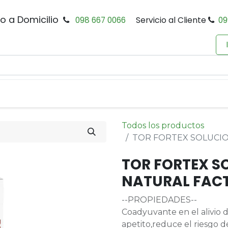
io a Domicilio
098 667 0066
Servicio al Cliente
09
0
Inicio
Tienda
Productos
Política de Privacidad
Todos los productos
TOR FORTEX SOLUCIO
TOR FORTEX S
NATURAL FAC
--PROPIEDADES--
Coadyuvante en el alivio d
apetito,reduce el riesgo 