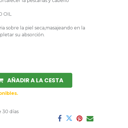
ortalecer la pestañas y cabello
D OIL
ria sobre la piel seca,masajeando en la
letar su absorción.
AÑADIR A LA CESTA
nibles.
 30 días