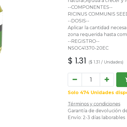
natural,Ayuda a crecer y f
--COMPONENTES--
RICINUS COMMUNIS SEE
--DOSIS--
Aplicar la cantidad necesa
zona requerida hasta comp
--REGISTRO--
NSOC41370-20EC
$
1.31
(
$
1.31
/
Unidades
)
Solo 474 Unidades dispo
Términos y condiciones
Garantía de devolución de
Envío: 2-3 días laborables