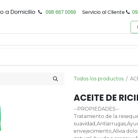
io a Domicilio
098 667 0066
Servicio al Cliente
09
0
Inicio
Tienda
Productos
Política de Privacidad
Todos los productos
AC
ACEITE DE RIC
--PROPIEDADES--
Tratamiento de la resequed
suavidad,Antiarrugas,Ayud
envejecimiento,Alivia dol