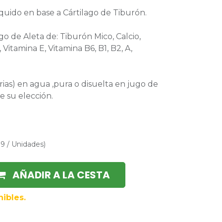
quido en base a Cártilago de Tiburón.
o de Aleta de: Tiburón Mico, Calcio,
 Vitamina E, Vitamina B6, B1, B2, A,
rias) en agua ,pura o disuelta en jugo de
de su elección.
89
/
Unidades
)
AÑADIR A LA CESTA
ibles.