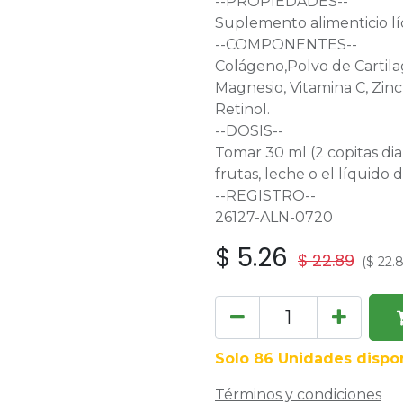
--PROPIEDADES--
Suplemento alimenticio lí
--COMPONENTES--
Colágeno,Polvo de Cartilag
Magnesio, Vitamina C, Zinc,
Retinol.
--DOSIS--
Tomar 30 ml (2 copitas dia
frutas, leche o el líquido 
--REGISTRO--
26127-ALN-0720
$
5.26
$
22.89
(
$
22.
Solo 86 Unidades dispon
Términos y condiciones