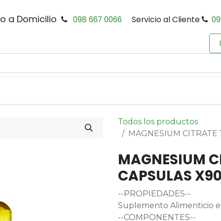
io a Domicilio
098 667 0066
Servicio al Cliente
09
0
Inicio
Tienda
Productos
Política de Privacidad
Todos los productos
MAGNESIUM CITRATE 
MAGNESIUM CI
CAPSULAS X90
--PROPIEDADES--
Suplemento Alimenticio en
--COMPONENTES--