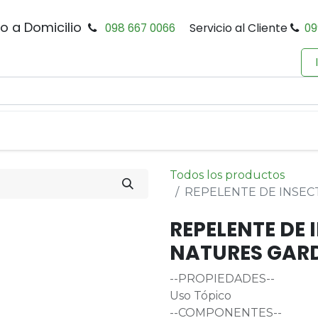
io a Domicilio
098 667 0066
Servicio al Cliente
09
0
Inicio
Tienda
Productos
Política de Privacidad
Todos los productos
REPELENTE DE INSEC
REPELENTE DE 
NATURES GAR
--PROPIEDADES--
Uso Tópico
--COMPONENTES--