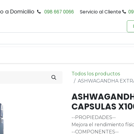
io a Domicilio
098 667 0066
Servicio al Cliente
09
0
Inicio
Tienda
Productos
Política de Privacidad
Todos los productos
ASHWAGANDHA EXTRA
ASHWAGANDHA
CAPSULAS X10
--PROPIEDADES--
Mejora el rendimiento físi
--COMPONENTES--