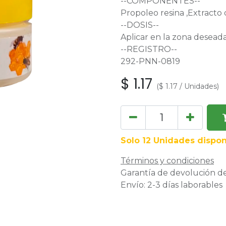
--COMPONENTES--
Propoleo resina ,Extracto 
--DOSIS--
Aplicar en la zona deseada
--REGISTRO--
292-PNN-0819
$
1.17
(
$
1.17
/
Unidades
)
Solo 12 Unidades dispon
Términos y condiciones
Garantía de devolución de
Envío: 2-3 días laborables