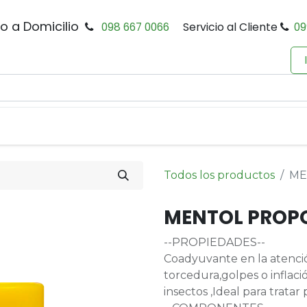
io a Domicilio
098 667 0066
Servicio al Cliente
09
0
Inicio
Tienda
Productos
Política de Privacidad
Todos los productos
ME
MENTOL PROPO
--PROPIEDADES--
Coadyuvante en la atenci
torcedura,golpes o inflaci
insectos ,Ideal para tratar