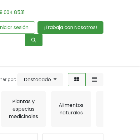
9 004 8531
Iniciar sesión
¡Trabaja con Nosotros!
Destacado
nar por:
Plantas y
Alimentos
Energizantes
especias
naturales
potencializad
medicinales