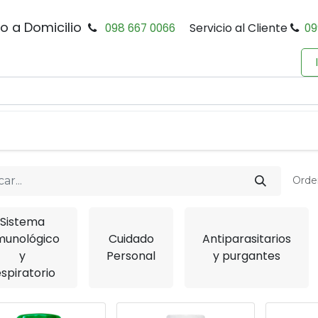
io a Domicilio
098 667 0066
Servicio al Cliente
09
0
Inicio
Tienda
Productos
Política de Privacidad
Orde
Sistema
munológico
Cuidado
Antiparasitarios
y
Personal
y purgantes
espiratorio