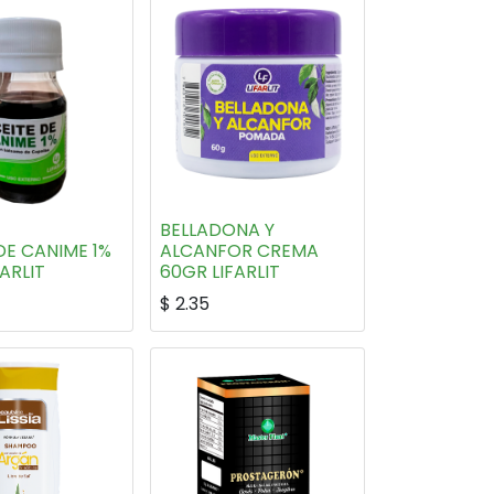
BELLADONA Y
DE CANIME 1%
ALCANFOR CREMA
FARLIT
60GR LIFARLIT
$
2.35