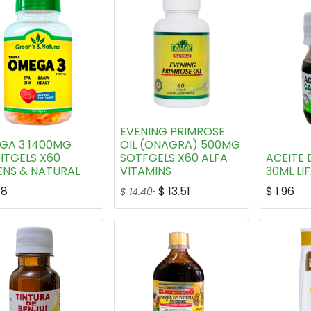
EVENING PRIMROSE
GA 3 1400MG
OIL (ONAGRA) 500MG
HTGELS X60
SOTFGELS X60 ALFA
ACEITE 
ENS & NATURAL
VITAMINS
30ML LI
48
$
13.51
$
1.96
$
14.40