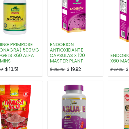
NING PRIMROSE
ENDOBION
 (ONAGRA) 500MG
ANTIOXIDANTE
GELS X60 ALFA
CAPSULAS X 120
ENDOBI
MINS
MASTER PLANT
X60 MA
$
13.51
$
19.92
40
$
28.48
$
19.25