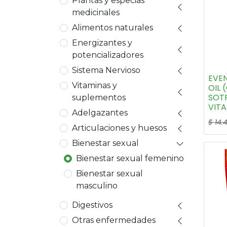
Plantas y especias
medicinales
Alimentos naturales
Energizantes y
potencializadores
Sistema Nervioso
EVE
Vitaminas y
OIL
SOTF
suplementos
VITA
Adelgazantes
$
14.
Articulaciones y huesos
Bienestar sexual
Bienestar sexual femenino
Bienestar sexual
masculino
Digestivos
Otras enfermedades