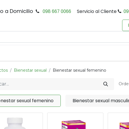
io a Domicilio
098 667 0066
Servicio al Cliente
09
0
Inicio
Tienda
Productos
Política de Privacidad
ctos
Bienestar sexual
Bienestar sexual femenino
Orde
enestar sexual femenino
Bienestar sexual masculi