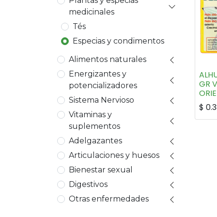
Plantas y especias
medicinales
Tés
Especias y condimentos
Alimentos naturales
ALH
Energizantes y
GR V
potencializadores
ORI
Sistema Nervioso
$
0.
Vitaminas y
suplementos
Adelgazantes
Articulaciones y huesos
Bienestar sexual
Digestivos
Otras enfermedades