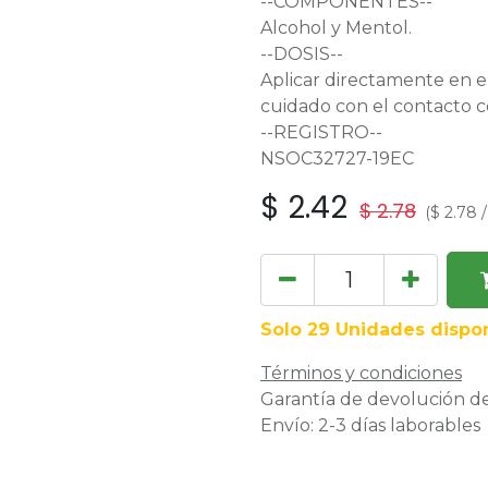
--COMPONENTES--
Alcohol y Mentol.
--DOSIS--
Aplicar directamente en e
cuidado con el contacto co
--REGISTRO--
NSOC32727-19EC
$
2.42
$
2.78
(
$
2.78
Solo 29 Unidades dispon
Términos y condiciones
Garantía de devolución de
Envío: 2-3 días laborables