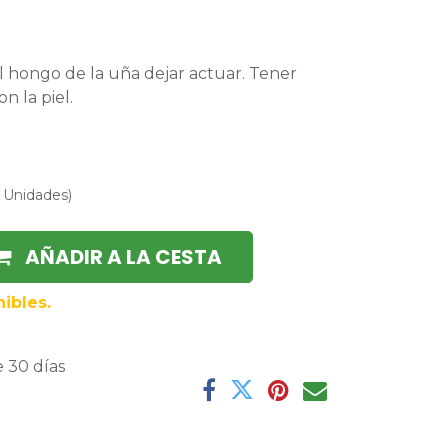
l hongo de la uña dejar actuar. Tener
n la piel.
/
Unidades
)
AÑADIR A LA CESTA
ibles.
 30 días