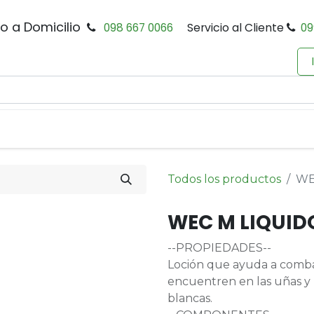
io a Domicilio
098 667 0066
Servicio al Cliente
09
0
Inicio
Tienda
Productos
Política de Privacidad
Todos los productos
WE
WEC M LIQUID
--PROPIEDADES--
Loción que ayuda a comba
encuentren en las uñas y
blancas.