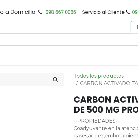
io a Domicilio
098 667 0066
Servicio al Cliente
09
0
Inicio
Tienda
Productos
Política de Privacidad
Todos los productos
CARBON ACTIVADO TA
CARBON ACTIV
DE 500 MG PR
--PROPIEDADES--
Coadyuvante en la atenci
gases,acidez,embotamient