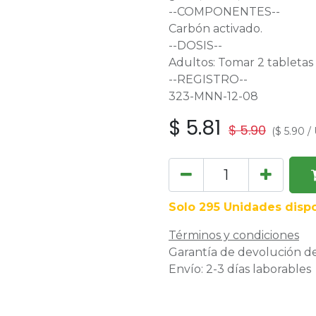
--COMPONENTES--
Carbón activado.
--DOSIS--
Adultos: Tomar 2 tabletas
--REGISTRO--
323-MNN-12-08
$
5.81
$
5.90
(
$
5.90
/
Solo 295 Unidades dispo
Términos y condiciones
Garantía de devolución de
Envío: 2-3 días laborables