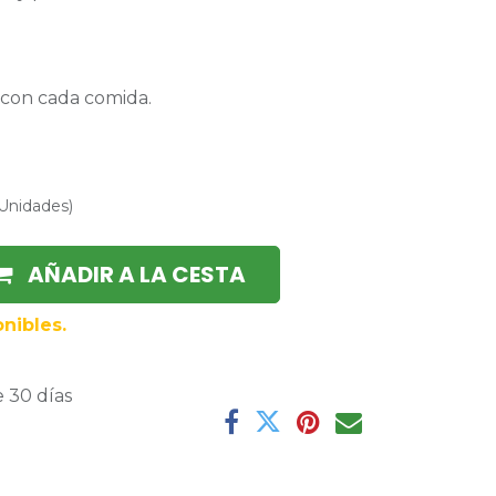
 con cada comida.
Unidades
)
AÑADIR A LA CESTA
nibles.
 30 días