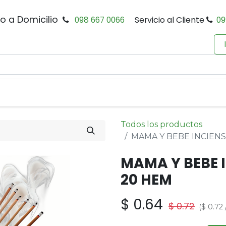
io a Domicilio
098 667 0066
Servicio al Cliente
09
0
Inicio
Tienda
Productos
Política de Privacidad
Todos los productos
MAMA Y BEBE INCIEN
MAMA Y BEBE 
20 HEM
$
0.64
$
0.72
(
$
0.72