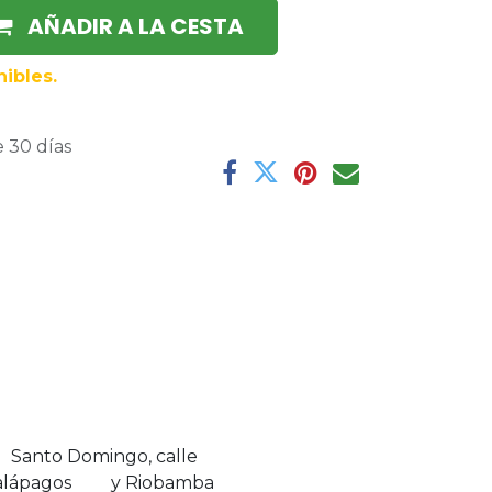
AÑADIR A LA CESTA
ibles.
 30 días
Santo Domingo, calle
alápagos y Riobamba