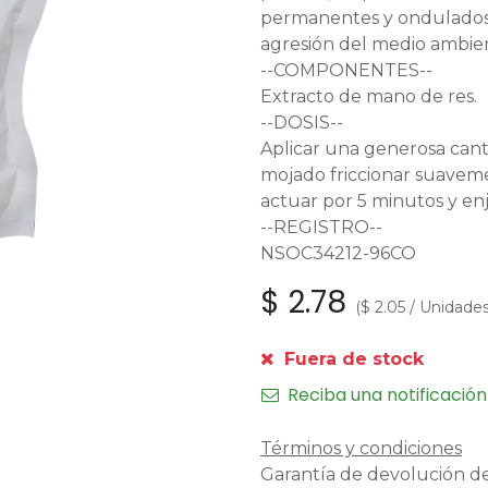
permanentes y ondulados
agresión del medio ambie
--COMPONENTES--
Extracto de mano de res.
--DOSIS--
Aplicar una generosa canti
mojado friccionar suaveme
actuar por 5 minutos y e
--REGISTRO--
NSOC34212-96CO
$
2.78
(
$
2.05
/
Unidade
Fuera de stock
Reciba una notificación
Términos y condiciones
Garantía de devolución de