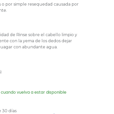
 o por simple resequedad causada por
nte.
dad de Rinse sobre el cabello limpio y
nte con la yema de los dedos dejar
njuagar con abundante agua.
s
)
 cuando vuelva a estar disponible
 30 días