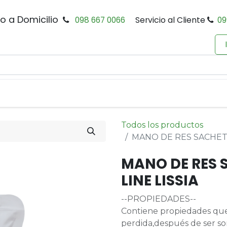
io a Domicilio
098 667 0066
Servicio al Cliente
09
0
Inicio
Tienda
Productos
Política de Privacidad
Todos los productos
MANO DE RES SACHET 
MANO DE RES 
LINE LISSIA
--PROPIEDADES--
Contiene propiedades que 
perdida,después de ser s