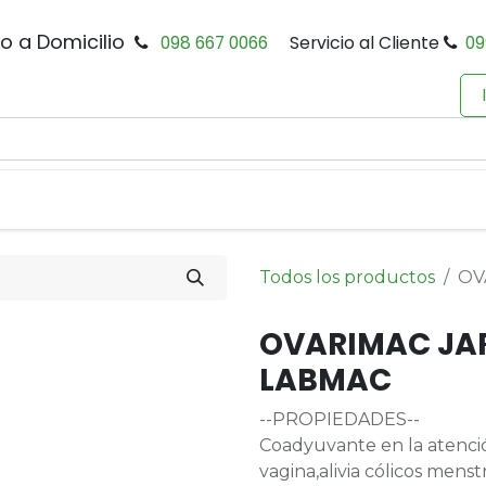
io a Domicilio
098 667 0066
Servicio al Cliente
09
0
Inicio
Tienda
Productos
Política de Privacidad
Todos los productos
OV
OVARIMAC JAR
LABMAC
--PROPIEDADES--
Coadyuvante en la atención
vagina,alivia cólicos menst