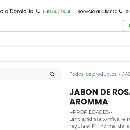
io a Domicilio
098 667 0066
Servicio al Cliente
09
0
Inicio
Tienda
Productos
Política de Privacidad
Todos los productos
JA
JABON DE ROS
AROMMA
--PROPIEDADES--
Limpia,hidrata,tonifica,ref
regula el PH normal de la 