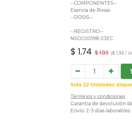
--COMPONENTES--
Esencia de Rosas
--DOSIS--
--REGISTRO--
NSOC00198-23EC
$
1.74
$
1.93
(
$
1.93
/
U
Solo 22 Unidades dispon
Términos y condiciones
Garantía de devolución de
Envío: 2-3 días laborables