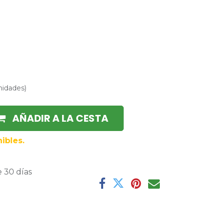
nidades
)
AÑADIR A LA CESTA
ibles.
 30 días