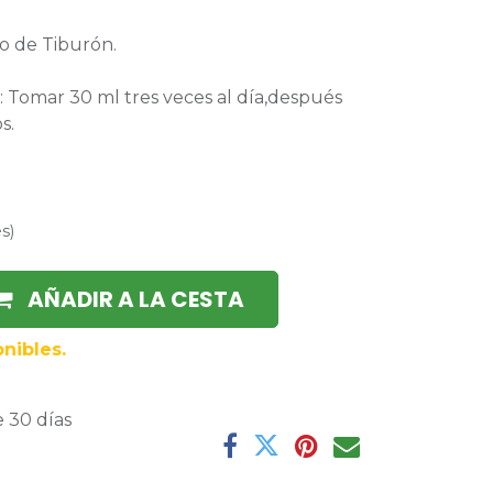
go de Tiburón.
: Tomar 30 ml tres veces al día,después
s.
es
)
AÑADIR A LA CESTA
nibles.
 30 días