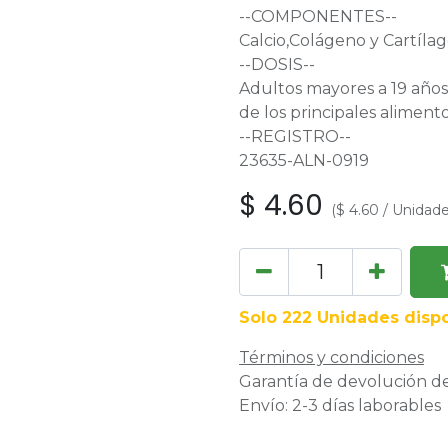
--COMPONENTES--
Calcio,Colágeno y Cartíla
--DOSIS--
Adultos mayores a 19 años
de los principales alimento
--REGISTRO--
23635-ALN-0919
$
4.60
(
$
4.60
/
Unidad
Solo 222 Unidades dispo
Términos y condiciones
Garantía de devolución de
Envío: 2-3 días laborables