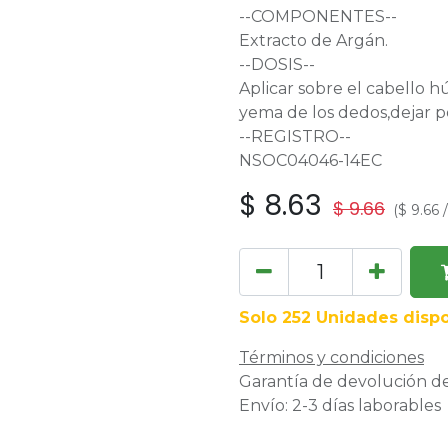
--COMPONENTES--
Extracto de Argán.
--DOSIS--
Aplicar sobre el cabello 
yema de los dedos,dejar p
--REGISTRO--
NSOC04046-14EC
$
8.63
$
9.66
(
$
9.66
Solo 252 Unidades dispo
Términos y condiciones
Garantía de devolución de
Envío: 2-3 días laborables