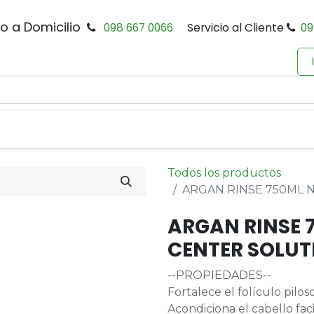
io a Domicilio
098 667 0066
Servicio al Cliente
09
0
Inicio
Tienda
Productos
Política de Privacidad
Todos los productos
ARGAN RINSE 750ML 
ARGAN RINSE 
CENTER SOLUT
--PROPIEDADES--
Fortalece el folículo piloso
Acondiciona el cabello fa