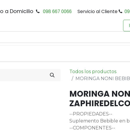
io a Domicilio
098 667 0066
Servicio al Cliente
09
0
Inicio
Tienda
Productos
Política de Privacidad
Todos los productos
MORINGA NONI BEBIB
MORINGA NONI
ZAPHIREDELC
--PROPIEDADES--
Suplemento Bebible en ba
--COMPONENTES--