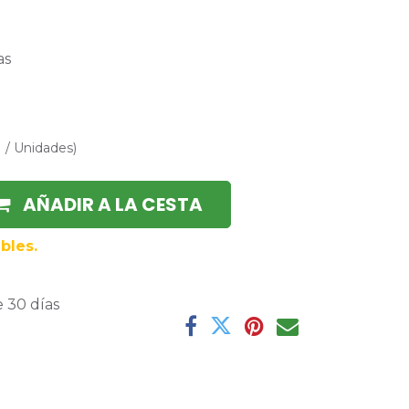
as
1
/
Unidades
)
AÑADIR A LA CESTA
bles.
 30 días