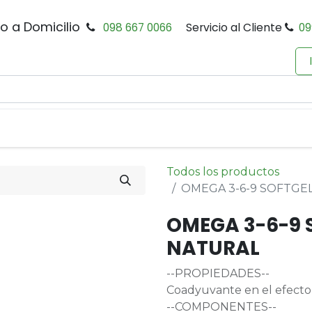
io a Domicilio
098 667 0066
Servicio al Cliente
09
0
Inicio
Tienda
Productos
Política de Privacidad
Todos los productos
OMEGA 3-6-9 SOFTGE
OMEGA 3-6-9 
NATURAL
--PROPIEDADES--
Coadyuvante en el efecto
--COMPONENTES--