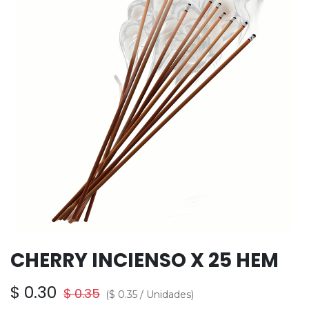
CHERRY INCIENSO X 25 HEM
$
0.30
$
0.35
(
$
0.35
/
Unidades
)