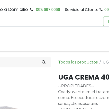
io a Domicilio
098 667 0066
Servicio al Cliente
09
0
Inicio
Tienda
Productos
Política de Privacidad
Todos los productos
UG
UGA CREMA 40
--PROPIEDADES--
Coadyuvante en el tratamie
como: Escoceduras,eczemas
senos,ictiosis,psoraisis.