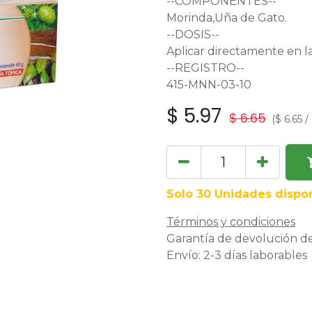
--COMPONENTES--
Morinda,Uña de Gato.
--DOSIS--
Aplicar directamente en la 
--REGISTRO--
415-MNN-03-10
$
5.97
$
6.65
(
$
6.65
/
Solo 30 Unidades dispon
Términos y condiciones
Garantía de devolución de
Envío: 2-3 días laborables