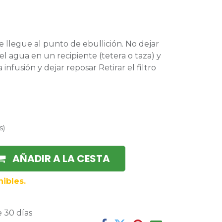
 llegue al punto de ebullición. No dejar
el agua en un recipiente (tetera o taza) y
 infusión y dejar reposar Retirar el filtro
s
)
AÑADIR A LA CESTA
ibles.
 30 días