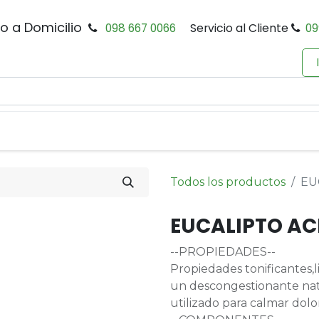
io a Domicilio
098 667 0066
Servicio al Cliente
09
0
Inicio
Tienda
Productos
Política de Privacidad
Todos los productos
EU
EUCALIPTO AC
--PROPIEDADES--
Propiedades tonificantes,l
un descongestionante natur
utilizado para calmar dolo