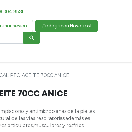
9 004 8531
Iniciar sesión
¡Trabaja con Nosotros!
CALIPTO ACEITE 70CC ANICE
EITE 70CC ANICE
impiadoras y antimicrobianas de la piel,es
al de las vías respiratorias,además es
res articulares,musculares y resfríos.