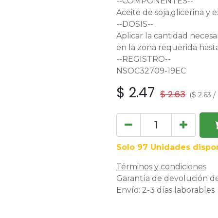
--COMPONENTES--
Aceite de soja,glicerina y 
--DOSIS--
Aplicar la cantidad necesa
en la zona requerida hast
--REGISTRO--
NSOC32709-19EC
$
2.47
$
2.63
(
$
2.63
/
Solo 97 Unidades dispon
Términos y condiciones
Garantía de devolución de
Envío: 2-3 días laborables