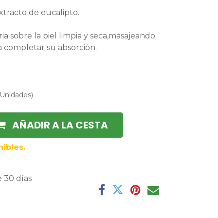
extracto de eucalipto.
ria sobre la piel limpia y seca,masajeando
a completar su absorción.
Unidades
)
AÑADIR A LA CESTA
ibles.
 30 días