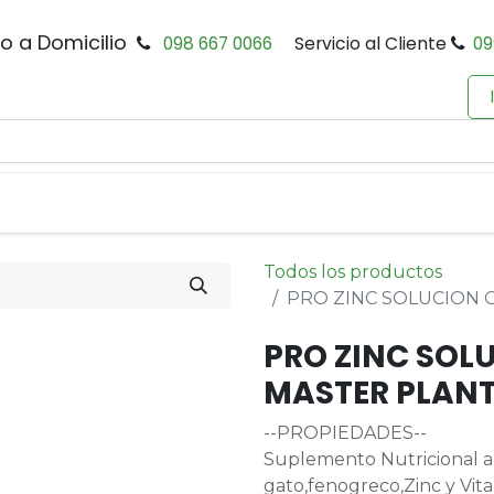
io a Domicilio
098 667 0066
Servicio al Cliente
09
0
Inicio
Tienda
Productos
Política de Privacidad
Todos los productos
PRO ZINC SOLUCION 
PRO ZINC SOL
MASTER PLAN
--PROPIEDADES--
Suplemento Nutricional a
gato,fenogreco,Zinc y Vit