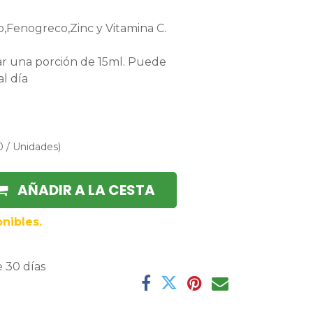
,Fenogreco,Zinc y Vitamina C.
ar una porción de 15ml. Puede
l día
0
/
Unidades
)
AÑADIR A LA CESTA
nibles.
 30 días