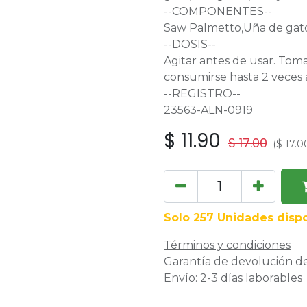
--COMPONENTES--
Saw Palmetto,Uña de gato
--DOSIS--
Agitar antes de usar. Tom
consumirse hasta 2 veces a
--REGISTRO--
23563-ALN-0919
$
11.90
$
17.00
(
$
17.0
Solo 257 Unidades dispo
Términos y condiciones
Garantía de devolución de
Envío: 2-3 días laborables