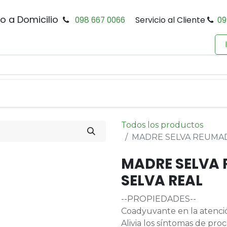
io a Domicilio
098 667 0066
Servicio al Cliente
09
0
Inicio
Tienda
Productos
Política de Privacidad
Todos los productos
MADRE SELVA REUMAD
MADRE SELVA
SELVA REAL
--PROPIEDADES--
Coadyuvante en la atenció
Alivia los síntomas de pro