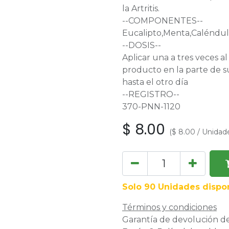
la Artritis.
--COMPONENTES--
Eucalipto,Menta,Caléndu
--DOSIS--
Aplicar una a tres veces a
producto en la parte de su
hasta el otro día
--REGISTRO--
370-PNN-1120
$
8.00
(
$
8.00
/
Unidad
Solo 90 Unidades dispon
Términos y condiciones
Garantía de devolución de