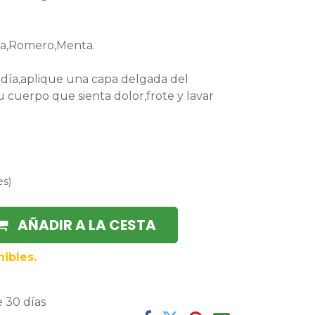
la,Romero,Menta.
l día,aplique una capa delgada del
 cuerpo que sienta dolor,frote y lavar
es
)
AÑADIR A LA CESTA
ibles.
 30 días