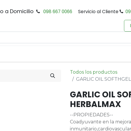
io a Domicilio
098 667 0066
Servicio al Cliente
09
0
Inicio
Tienda
Productos
Política de Privacidad
Todos los productos
GARLIC OIL SOFTHGE
GARLIC OIL S
HERBALMAX
--PROPIEDADES--
Coadyuvante en la mejora 
inmunitario,cardiovascular 