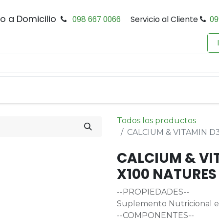
io a Domicilio
098 667 0066
Servicio al Cliente
09
0
Inicio
Tienda
Productos
Política de Privacidad
Todos los productos
CALCIUM & VITAMIN 
CALCIUM & VI
X100 NATURE
--PROPIEDADES--
Suplemento Nutricional en
--COMPONENTES--