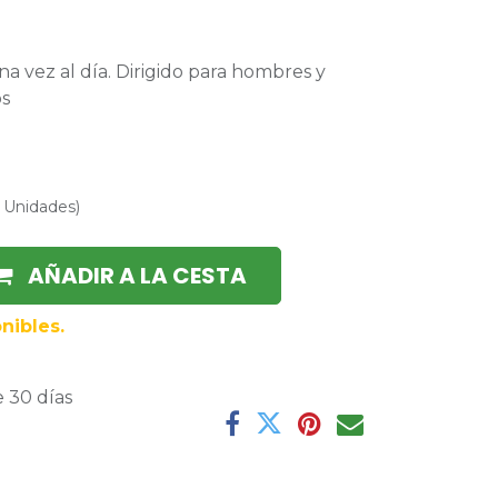
a vez al día. Dirigido para hombres y
os
/
Unidades
)
AÑADIR A LA CESTA
nibles.
 30 días