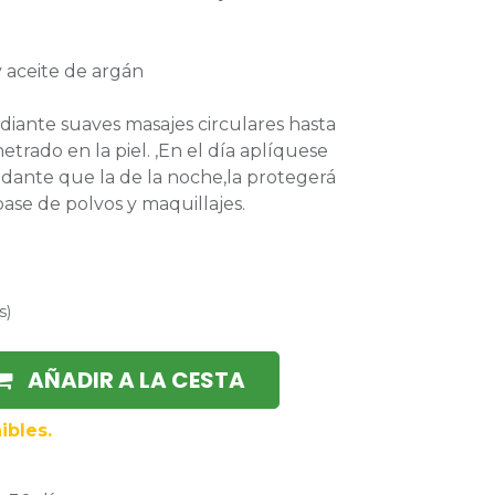
y aceite de argán
iante suaves masajes circulares hasta
rado en la piel. ,En el día aplíquese
nte que la de la noche,la protegerá
 base de polvos y maquillajes.
s
)
AÑADIR A LA CESTA
ibles.