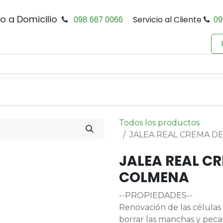
io a Domicilio
098 667 0066
Servicio al Cliente
09
0
Inicio
Tienda
Productos
Política de Privacidad
Todos los productos
JALEA REAL CREMA DE
JALEA REAL CR
COLMENA
--PROPIEDADES--
Renovación de las células d
borrar las manchas y pecas.