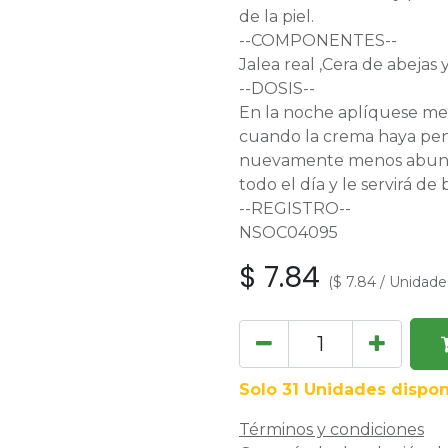
de la piel.
--COMPONENTES--
Jalea real ,Cera de abejas 
--DOSIS--
En la noche aplíquese med
cuando la crema haya penet
nuevamente menos abunda
todo el día y le servirá de
--REGISTRO--
NSOC04095
$
7.84
(
$
7.84
/
Unidade
Solo 31 Unidades dispon
Términos y condiciones