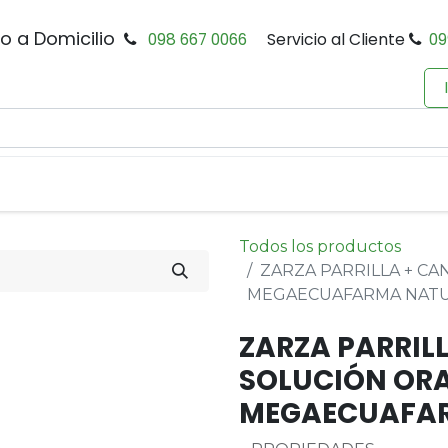
io a Domicilio
098 667 0066
Servicio al Cliente
09
0
Inicio
Tienda
Productos
Política de Privacidad
Todos los productos
ZARZA PARRILLA + C
MEGAECUAFARMA NAT
ZARZA PARRIL
SOLUCIÓN ORA
MEGAECUAFA