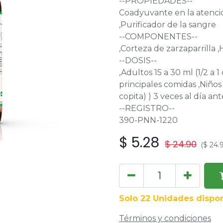
--PROPIEDADES--
Coadyuvante en la atenció
,Purificador de la sangre
--COMPONENTES--
,Corteza de zarzaparrilla 
--DOSIS--
,Adultos 15 a 30 ml (1/2 a 1
principales comidas ,Niños 
copita) ) 3 veces al día an
--REGISTRO--
390-PNN-1220
$
5.28
$
24.90
(
$
24.
Solo 22 Unidades dispon
Términos y condiciones