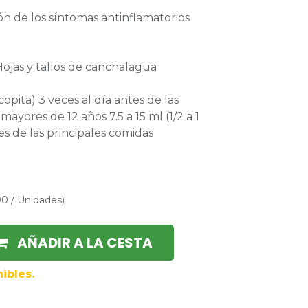
n de los síntomas antinflamatorios
,Hojas y tallos de canchalagua
 copita) 3 veces al día antes de las
mayores de 12 años 7.5 a 15 ml (1/2 a 1
tes de las principales comidas
90
/
Unidades
)
AÑADIR A LA CESTA
ibles.