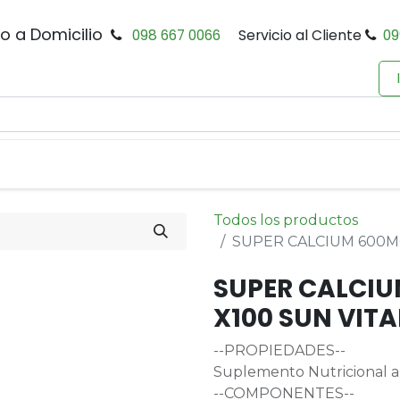
io a Domicilio
098 667 0066
Servicio al Cliente
09
0
Inicio
Tienda
Productos
Política de Privacidad
Todos los productos
SUPER CALCIUM 600MG
SUPER CALCIU
X100 SUN VIT
--PROPIEDADES--
Suplemento Nutricional a 
--COMPONENTES--