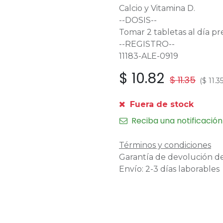
Calcio y Vitamina D.
--DOSIS--
Tomar 2 tabletas al día pr
--REGISTRO--
11183-ALE-0919
$
10.82
$
11.35
(
$
11.3
Fuera de stock
Reciba una notificación
Términos y condiciones
Garantía de devolución de
Envío: 2-3 días laborables