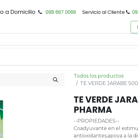
io a Domicilio
098 667 0066
Servicio al Cliente
09
0
Inicio
Tienda
Productos
Política de Privacidad
Todos los productos
TE VERDE JARABE 50
TE VERDE JAR
PHARMA
--PROPIEDADES--
Coadyuvante en el estimu
antioxidantes,apoya a la di