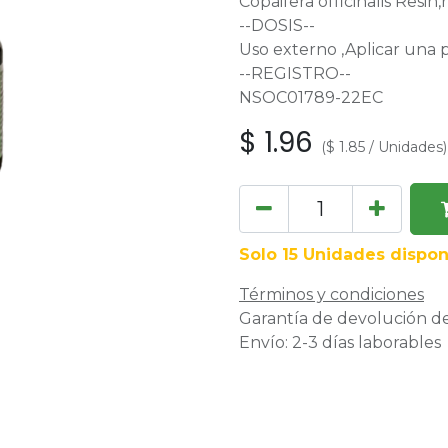
Copaifera officinalis Resin
--DOSIS--
Uso externo ,Aplicar una 
--REGISTRO--
NSOC01789-22EC
$
1.96
(
$
1.85
/
Unidades
)
Solo 15 Unidades dispon
Términos y condiciones
Garantía de devolución de
Envío: 2-3 días laborables