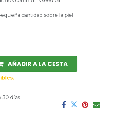
,ricinus communis seed oil
pequeña cantidad sobre la piel
AÑADIR A LA CESTA
ibles.
 30 días