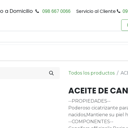
io a Domicilio
098 667 0066
Servicio al Cliente
09
0
Inicio
Tienda
Productos
Política de Privacidad
Todos los productos
AC
ACEITE DE CAN
--PROPIEDADES--
Poderoso cicatrizante para
nacidos,Mantiene su piel 
--COMPONENTES--