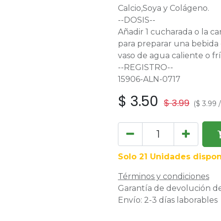
Calcio,Soya y Colágeno.
--DOSIS--
Añadir 1 cucharada o la c
para preparar una bebida 
vaso de agua caliente o fr
--REGISTRO--
15906-ALN-0717
$
3.50
$
3.99
(
$
3.99
Solo 21 Unidades dispon
Términos y condiciones
Garantía de devolución de
Envío: 2-3 días laborables