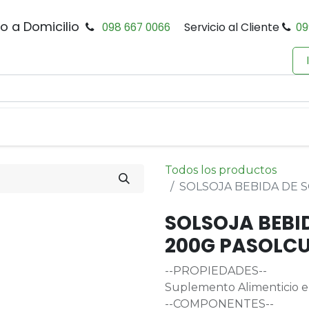
io a Domicilio
098 667 0066
Servicio al Cliente
09
0
Inicio
Tienda
Productos
Política de Privacidad
Todos los productos
SOLSOJA BEBIDA DE 
SOLSOJA BEBI
200G PASOLC
--PROPIEDADES--
Suplemento Alimenticio en
--COMPONENTES--