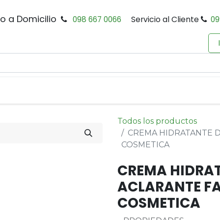
io a Domicilio
098 667 0066
Servicio al Cliente
09
0
Inicio
Tienda
Productos
Política de Privacidad
Todos los productos
CREMA HIDRATANTE D
COSMETICA
CREMA HIDRAT
ACLARANTE FA
COSMETICA