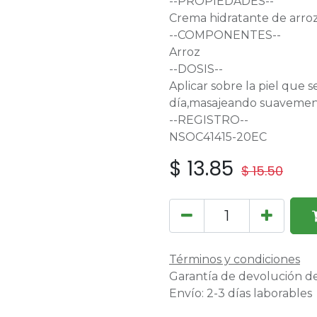
--PROPIEDADES--
Crema hidratante de arroz,
--COMPONENTES--
Arroz
--DOSIS--
Aplicar sobre la piel que s
día,masajeando suaveme
--REGISTRO--
NSOC41415-20EC
$
13.85
$
15.50
Términos y condiciones
Garantía de devolución de
Envío: 2-3 días laborables