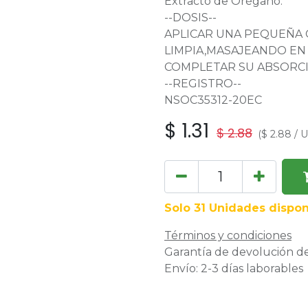
Extracto de Orégano.
--DOSIS--
APLICAR UNA PEQUEÑA C
LIMPIA,MASAJEANDO EN
COMPLETAR SU ABSORC
--REGISTRO--
NSOC35312-20EC
$
1.31
$
2.88
(
$
2.88
/
U
Solo 31 Unidades dispon
Términos y condiciones
Garantía de devolución de
Envío: 2-3 días laborables