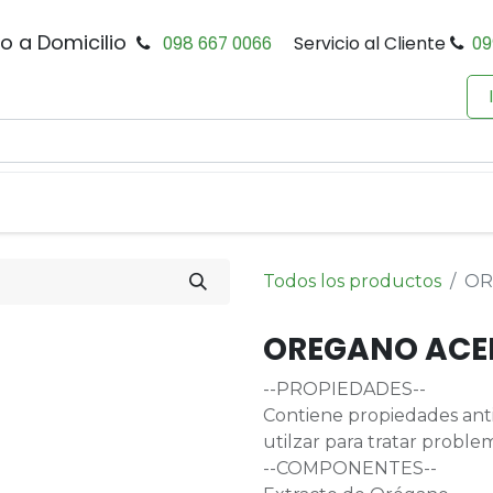
io a Domicilio
098 667 0066
Servicio al Cliente
09
0
Inicio
Tienda
Productos
Política de Privacidad
Todos los productos
OR
OREGANO ACEI
--PROPIEDADES--
Contiene propiedades anti
utilzar para tratar proble
--COMPONENTES--