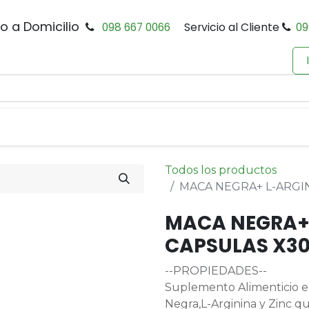
io a Domicilio
098 667 0066
Servicio al Cliente
09
0
Inicio
Tienda
Productos
Política de Privacidad
Todos los productos
MACA NEGRA+ L-ARGI
MACA NEGRA+
CAPSULAS X3
--PROPIEDADES--
Suplemento Alimenticio e
Negra,L-Arginina y Zinc q