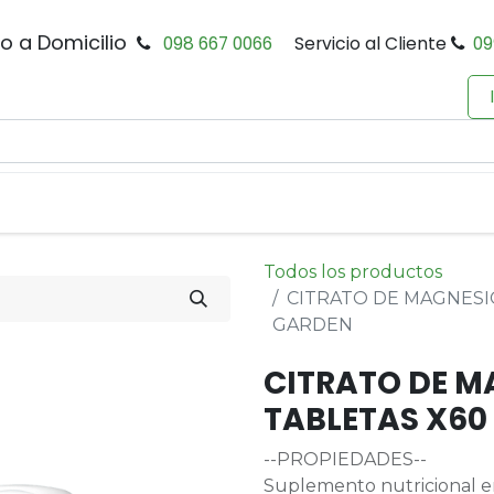
io a Domicilio
098 667 0066
Servicio al Cliente
09
0
Inicio
Tienda
Productos
Política de Privacidad
Todos los productos
CITRATO DE MAGNESIO
GARDEN
CITRATO DE M
TABLETAS X60
--PROPIEDADES--
Suplemento nutricional en