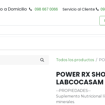
io a Domicilio
098 667 0066
Servicio al Cliente
09
0
Inicio
Tienda
Productos
Política de Privacidad
Todos los productos
PO
POWER RX SHO
LABCOCASAM
--PROPIEDADES--
Suplemento Nutricional lí
minerales.