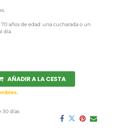
es.
 70 años de edad: una cucharada o un
l día
AÑADIR A LA CESTA
nibles.
 30 días