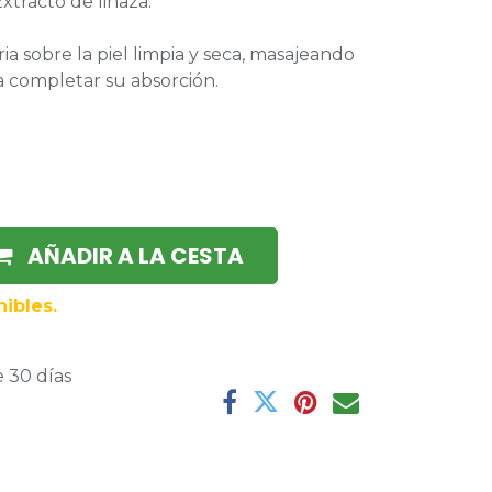
Extracto de linaza.
ia sobre la piel limpia y seca, masajeando
a completar su absorción.
AÑADIR A LA CESTA
ibles.
 30 días