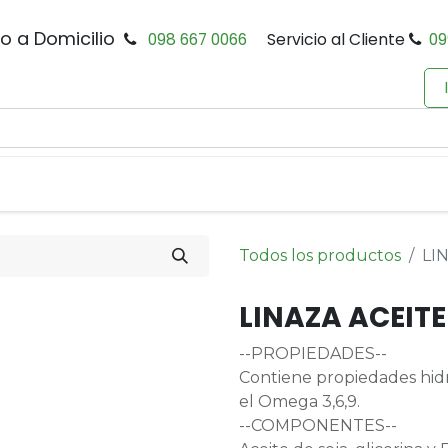
io a Domicilio
098 667 0066
Servicio al Cliente
09
0
Inicio
Tienda
Productos
Política de Privacidad
Todos los productos
LI
LINAZA ACEITE
--PROPIEDADES--
Contiene propiedades hidr
el Omega 3,6,9.
--COMPONENTES--