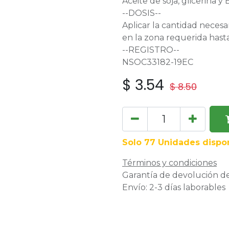
Aceite de soja, glicerina y 
--DOSIS--
Aplicar la cantidad necesar
en la zona requerida hast
--REGISTRO--
NSOC33182-19EC
$
3.54
$
8.50
Solo 77 Unidades dispon
Términos y condiciones
Garantía de devolución de
Envío: 2-3 días laborables