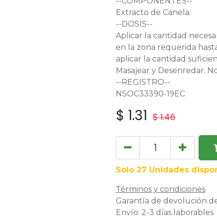
--COMPONENTES--
Extracto de Canela.
--DOSIS--
Aplicar la cantidad necesar
en la zona requerida hast
aplicar la cantidad sufici
Masajear y Desenredar. No
--REGISTRO--
NSOC33390-19EC
$
1.31
$
1.46
Solo 27 Unidades dispon
Términos y condiciones
Garantía de devolución de
Envío: 2-3 días laborables