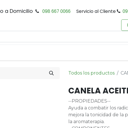
io a Domicilio
098 667 0066
Servicio al Cliente
09
0
Inicio
Tienda
Productos
Política de Privacidad
Todos los productos
CA
CANELA ACEIT
--PROPIEDADES--
Ayuda a combatir los radic
mejora la tonicidad de l
la aromaterapia.