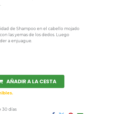
.
tidad de Shampoo en el cabello mojado
con las yemas de los dedos. Luego
eder a enjuague.
AÑADIR A LA CESTA
ibles.
 30 días