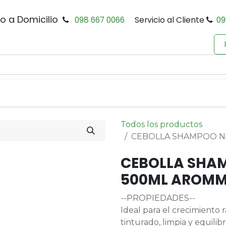
io a Domicilio
098 667 0066
Servicio al Cliente
09
0
Inicio
Tienda
Productos
Política de Privacidad
Todos los productos
CEBOLLA SHAMPOO N
CEBOLLA SHAM
500ML AROM
--PROPIEDADES--
Ideal para el crecimiento 
tinturado, limpia y equilib