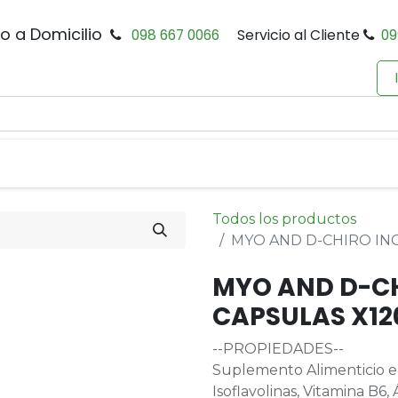
io a Domicilio
098 667 0066
Servicio al Cliente
09
0
Inicio
Tienda
Productos
Política de Privacidad
Todos los productos
MYO AND D-CHIRO IN
MYO AND D-CH
CAPSULAS X12
--PROPIEDADES--
Suplemento Alimenticio en 
Isoflavolinas, Vitamina B6, 