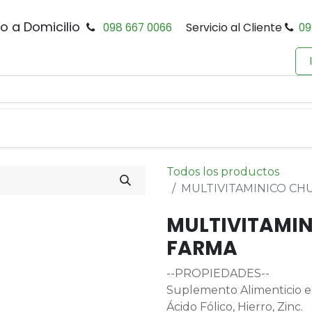
io a Domicilio
098 667 0066
Servicio al Cliente
09
0
Inicio
Tienda
Productos
Política de Privacidad
Todos los productos
MULTIVITAMINICO CH
MULTIVITAMIN
FARMA
--PROPIEDADES--
Suplemento Alimenticio en 
Ácido Fólico, Hierro, Zinc.